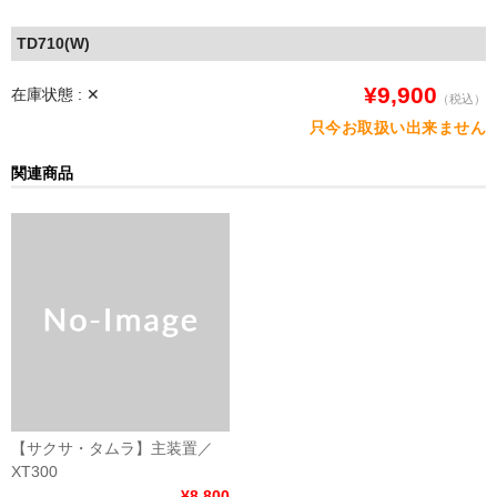
TD710(W)
¥9,900
在庫状態 : ✕
（税込）
只今お取扱い出来ません
関連商品
【サクサ・タムラ】主装置／
XT300
¥8,800